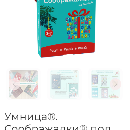
Умница®.
Соображалки® под