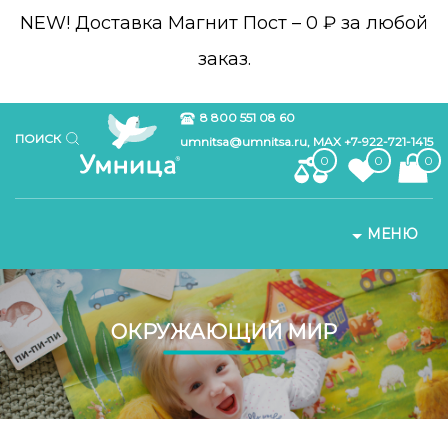
NEW!
Доставка Магнит Пост – 0 ₽ за любой
заказ.
8 800 551 08 60
ПОИСК
umnitsa@umnitsa.ru, MAX +7-922-721-1415
0
0
0
МЕНЮ
ОКРУЖАЮЩИЙ МИР