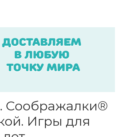
. Соображалки®
кой. Игры для
 лет