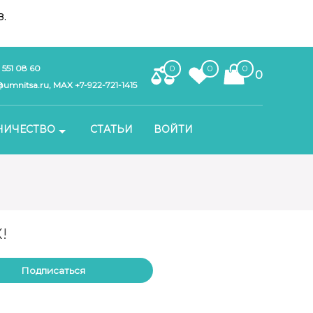
.
 551 08 60
0
0
0
0
umnitsa.ru, MAX +7-922-721-1415
НИЧЕСТВО
СТАТЬИ
ВОЙТИ
!
Подписаться