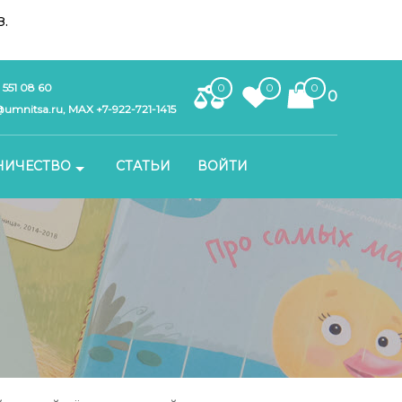
.
 551 08 60
0
0
0
0
umnitsa.ru, MAX +7-922-721-1415
НИЧЕСТВО
СТАТЬИ
ВОЙТИ