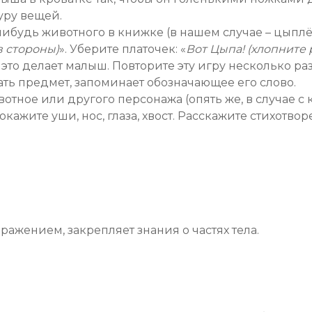
уру вещей.
нибудь животного в книжке (в нашем случае – цыпл
в стороны)
». Уберите платочек: «
Вот Цыпа! (хлопните 
ь это делает малыш. Повторите эту игру несколько р
ать предмет, запоминает обозначающее его слово.
отное или другого персонажа (опять же, в случае с 
окажите уши, нос, глаза, хвост. Расскажите стихотв
ражением, закрепляет знания о частях тела.