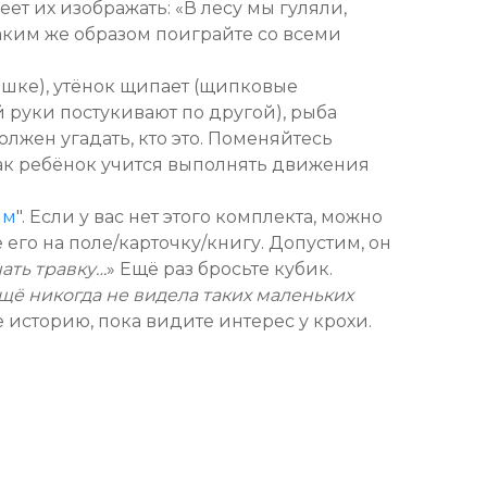
ет их изображать: «В лесу мы гуляли,
 Таким же образом поиграйте со всеми
ошке), утёнок щипает (щипковые
й руки постукивают по другой), рыба
олжен угадать, кто это. Поменяйтесь
 Так ребёнок учится выполнять движения
им
". Если у вас нет этого комплекта, можно
его на поле/карточку/книгу. Допустим, он
ать травку…
» Ещё раз бросьте кубик.
щё никогда не видела таких маленьких
 историю, пока видите интерес у крохи.