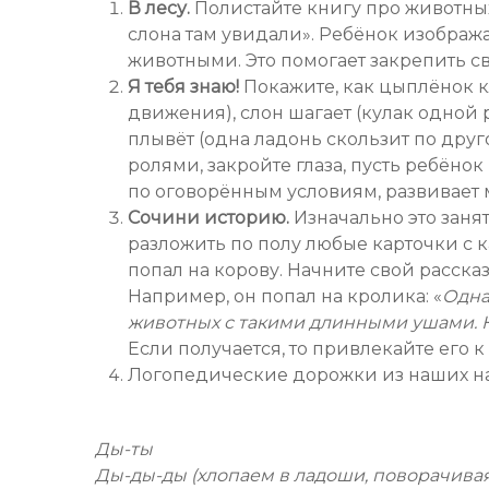
В лесу.
Полистайте книгу про животных,
слона там увидали». Ребёнок изобража
животными. Это помогает закрепить с
Я тебя знаю!
Покажите, как цыплёнок к
движения), слон шагает (кулак одной 
плывёт (одна ладонь скользит по друг
ролями, закройте глаза, пусть ребёно
по оговорённым условиям, развивает 
Сочини историю.
Изначально это заня
разложить по полу любые карточки с к
попал на корову. Начните свой рассказ:
Например, он попал на кролика: «
Одна
животных с такими длинными ушами. К
Если получается, то привлекайте его к 
Логопедические дорожки из наших на
Ды-ты
Ды-ды-ды (хлопаем в ладоши, поворачивая