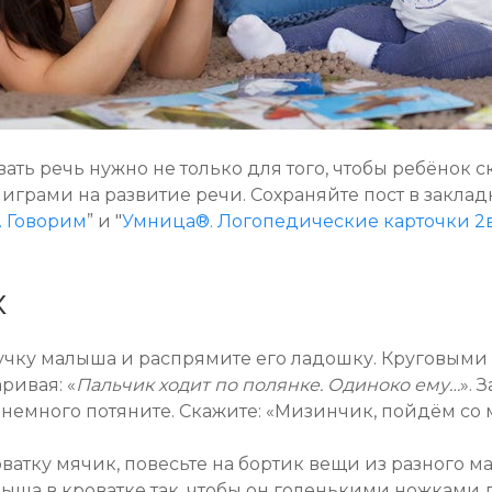
ть речь нужно не только для того, чтобы ребёнок с
играми на развитие речи. Сохраняйте пост в заклад
 Говорим
” и "
Умница®. Логопедические карточки 2
х
учку малыша и распрямите его ладошку. Круговым
ривая: «
Пальчик ходит по полянке. Одиноко ему…
». 
 немного потяните. Скажите: «Мизинчик, пойдём со 
атку мячик, повесьте на бортик вещи из разного м
ша в кроватке так, чтобы он голенькими ножками до