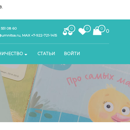
.
 551 08 60
0
0
0
0
umnitsa.ru, MAX +7-922-721-1415
НИЧЕСТВО
СТАТЬИ
ВОЙТИ