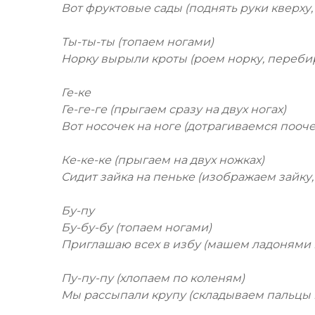
Вот фруктовые сады (поднять руки кверху
Ты-ты-ты (топаем ногами)
Норку вырыли кроты (роем норку, переби
Ге-ке
Ге-ге-ге (прыгаем сразу на двух ногах)
Вот носочек на ноге (дотрагиваемся пооч
Ке-ке-ке (прыгаем на двух ножках)
Сидит зайка на пеньке (изображаем зайку,
Бу-пу
Бу-бу-бу (топаем ногами)
Приглашаю всех в избу (машем ладонями к
Пу-пу-пу (хлопаем по коленям)
Мы рассыпали крупу (складываем пальцы 