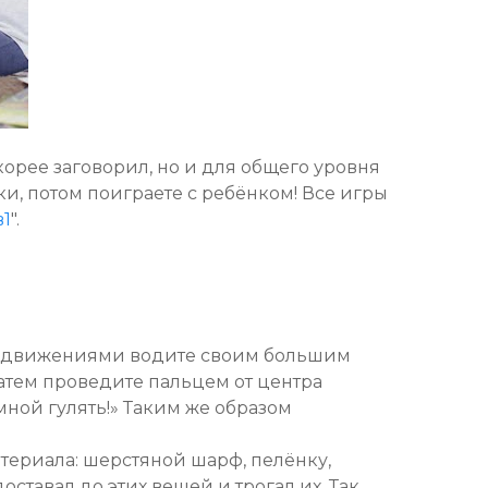
корее заговорил, но и для общего уровня
ки, потом поиграете с ребёнком! Все игры
в1
".
и движениями водите своим большим
Затем проведите пальцем от центра
мной гулять!» Таким же образом
атериала: шерстяной шарф, пелёнку,
ставал до этих вещей и трогал их. Так