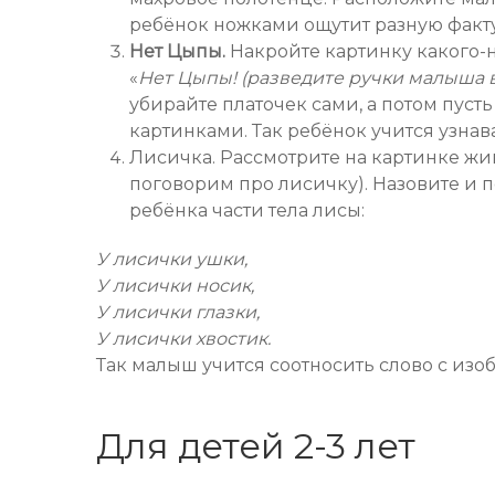
ребёнок ножками ощутит разную факт
Нет Цыпы.
Накройте картинку какого-
«
Нет Цыпы! (разведите ручки малыша 
убирайте платочек сами, а потом пуст
картинками. Так ребёнок учится узнав
Лисичка. Рассмотрите на картинке жив
поговорим про лисичку). Назовите и п
ребёнка части тела лисы:
У лисички ушки,
У лисички носик,
У лисички глазки,
У лисички хвостик.
Так малыш учится соотносить слово с изоб
Для детей 2-3 лет