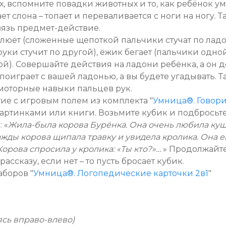
 вспомните повадки животных и то, как ребёнок уме
ет слона – топает и переваливается с ноги на ногу.
вязь предмет-действие.
люёт (сложенные щепоткой пальчики стучат по лад
руки стучит по другой), ёжик бегает (пальчики одно
ой). Совершайте действия на ладони ребёнка, а он д
к поиграет с вашей ладонью, а вы будете угадывать.
моторные навыки пальцев рук.
тие с игровым полем из комплекта "
Умница®. Говор
артинками или книги. Возьмите кубик и подбросьте 
 «
Жила-была корова Бурёнка. Она очень любила куш
жды корова щипала травку и увидела кролика. Она е
орова спросила у кролика: «Ты кто?»…
» Продолжайте
рассказу, если нет – то пусть бросает кубик.
боров "
Умница®. Логопедические карточки 2в1
"
сь вправо-влево)