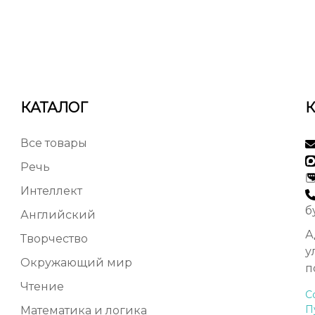
КАТАЛОГ
Все товары
Речь
Интеллект
б
Английский
А
Творчество
у
Окружающий мир
п
Чтение
С
П
Математика и логика