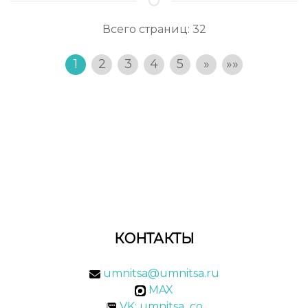
Всего страниц:
32
1
2
3
4
5
»
»»
КОНТАКТЫ
umnitsa@umnitsa.ru
MAX
VK: umnitsa_co