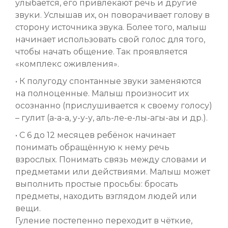
улыбается, его привлекают речь и другие
звуки. Услышав их, он поворачивает голову в
сторону источника звука. Более того, малыш
начинает использовать свой голос для того,
чтобы начать общение. Так проявляется
«комплекс оживления».
• К полугоду спонтанные звуки заменяются
на полноценные. Малыш произносит их
осознанно (прислушивается к своему голосу)
– гулит (а-а-а, у-у-у, аль-ле-е-лы-агы-аы и др.).
• С 6 до 12 месяцев ребёнок начинает
понимать обращённую к нему речь
взрослых. Понимать связь между словами и
предметами или действиями. Малыш может
выполнить простые просьбы: бросать
предметы, находить взглядом людей или
вещи.
Гуление постепенно переходит в чёткие,