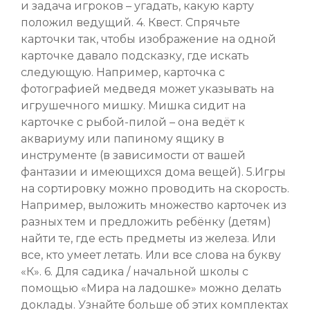
и задача игроков – угадать, какую карту
положил ведущий. 4. Квест. Спрячьте
карточки так, чтобы изображение на одной
карточке давало подсказку, где искать
следующую. Например, карточка с
фотографией медведя может указывать на
игрушечного мишку. Мишка сидит на
карточке с рыбой-пилой – она ведёт к
аквариуму или папиному ящику в
инструменте (в зависимости от вашей
фантазии и имеющихся дома вещей). 5.Игры
на сортировку можно проводить на скорость.
Например, выложить множество карточек из
разных тем и предложить ребёнку (детям)
найти те, где есть предметы из железа. Или
все, кто умеет летать. Или все слова на букву
«К». 6. Для садика / начальной школы с
помощью «Мира на ладошке» можно делать
доклады. Узнайте больше об этих комплектах