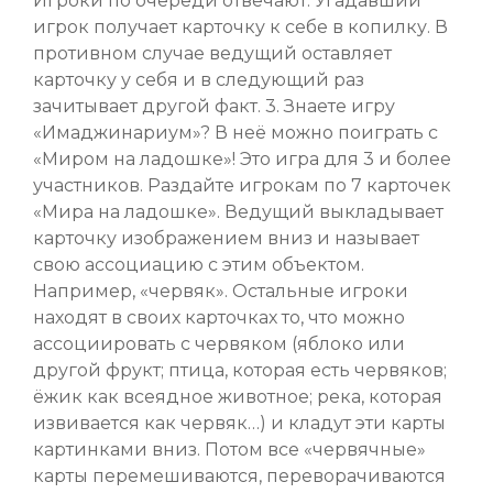
Игроки по очереди отвечают. Угадавший
игрок получает карточку к себе в копилку. В
противном случае ведущий оставляет
карточку у себя и в следующий раз
зачитывает другой факт. 3. Знаете игру
«Имаджинариум»? В неё можно поиграть с
«Миром на ладошке»! Это игра для 3 и более
участников. Раздайте игрокам по 7 карточек
«Мира на ладошке». Ведущий выкладывает
карточку изображением вниз и называет
свою ассоциацию с этим объектом.
Например, «червяк». Остальные игроки
находят в своих карточках то, что можно
ассоциировать с червяком (яблоко или
другой фрукт; птица, которая есть червяков;
ёжик как всеядное животное; река, которая
извивается как червяк…) и кладут эти карты
картинками вниз. Потом все «червячные»
карты перемешиваются, переворачиваются