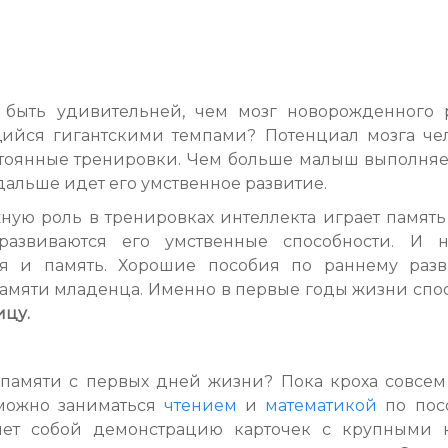
 быть удивительней, чем мозг новорожденного 
ийся гигантскими темпами? Потенциал мозга чело
тоянные тренировки. Чем больше малыш выполняет
дальше идет его умственное развитие.
ную роль в тренировках интеллекта играет память
развиваются его умственные способности. И на
ся и память. Хорошие пособия по раннему раз
памяти младенца. Именно в первые годы жизни спо
ицу.
 памяти с первых дней жизни? Пока кроха совсем
 можно заниматься
чтением
и
математикой
по пос
яет собой демонстрацию карточек с крупными 