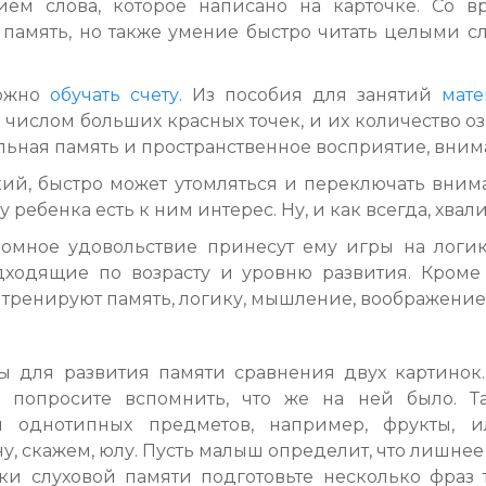
ем слова, которое написано на карточке. Со 
память, но также умение быстро читать целыми с
можно
обучать счету.
Из пособия для занятий
мате
числом больших красных точек, и их количество о
ьная память и пространственное восприятие, внима
кий, быстро может утомляться и переключать вним
у ребенка есть к ним интерес. Ну, и как всегда, хва
ромное удовольствие принесут ему игры на логи
дходящие по возрасту и уровню развития. Кроме
 тренируют память, логику, мышление, воображение
ы для развития памяти сравнения двух картинок.
 попросите вспомнить, что же на ней было. Т
м однотипных предметов, например, фрукты, 
у, скажем, юлу. Пусть малыш определит, что лишнее 
и слуховой памяти подготовьте несколько фраз т