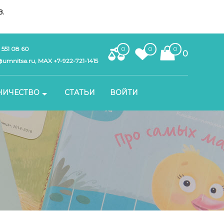
.
 551 08 60
0
0
0
0
umnitsa.ru, MAX +7-922-721-1415
НИЧЕСТВО
СТАТЬИ
ВОЙТИ