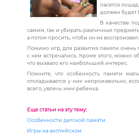
пасется лошад
должен будет 
В качестве п
самим, так и убирать различные предметы
а потом просить, чтобы он их воспроизвел
Помимо игр, для развития памяти очень п
с кем встречались. Кроме этого, можно об
что вызвало его наибольший интерес.
Помните, что особенность памяти мал
откладывается у них непроизвольно, есл
всего, увлечь ими ребенка.
Еще статьи на эту тему:
Особенности детской памяти
Игры на английском