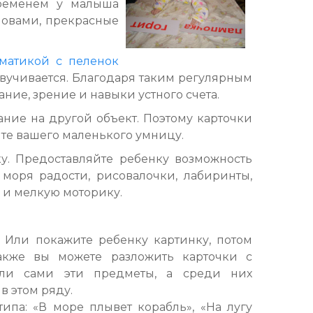
временем у малыша
ловами, прекрасные
матикой с пеленок
звучивается. Благодаря таким регулярным
ние, зрение и навыки устного счета.
ание на другой объект. Поэтому карточки
лите вашего маленького умницу.
ку. Предоставляйте ребенку возможность
 моря радости, рисовалочки, лабиринты,
 и мелкую моторику.
 Или покажите ребенку картинку, потом
акже вы можете разложить карточки с
или сами эти предметы, а среди них
в этом ряду.
ипа: «В море плывет корабль», «На лугу