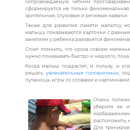
сопровождаемую четким проговаривани
сформируется не только феноменальная 
зрительные, слуховые и речевые навыки.
Также для развития памяти малютку 
малышу показываются карточки с разным 
занятиям у ребенка разовьется феноменал
Стоит помнить, что кроха совсем малень
нужно показывать быстро и недолго, пока 
Когда малыш подрастет, и пользу, и ог
решать
увлекательные головоломки
, по
путаницы, игры со словами и картинками
Очень полезн
уберите ее и
изображение
расположить, н
Для тренировк