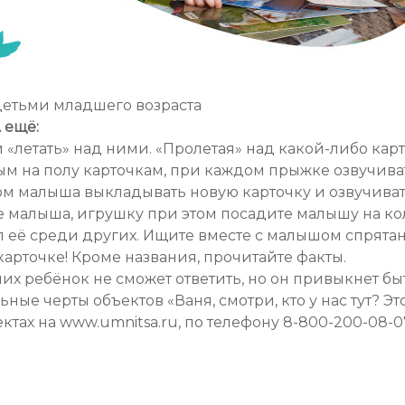
 детьми младшего возраста
 ещё:
и «летать» над ними. «Пролетая» над какой-либо карт
ным на полу карточкам, при каждом прыжке озвучива
ом малыша выкладывать новую карточку и озвучиват
 малыша, игрушку при этом посадите малышу на ко
ал её среди других. Ищите вместе с малышом спрятан
арточке! Кроме названия, прочитайте факты.
 них ребёнок не сможет ответить, но он привыкнет 
ые черты объектов «Ваня, смотри, кто у нас тут? Это
ктах на www.umnitsa.ru, по телефону 8-800-200-08-