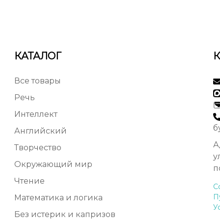
КАТАЛОГ
Все товары
Речь
Интеллект
б
Английский
А
Творчество
у
Окружающий мир
п
Чтение
С
П
Математика и логика
У
Без истерик и капризов