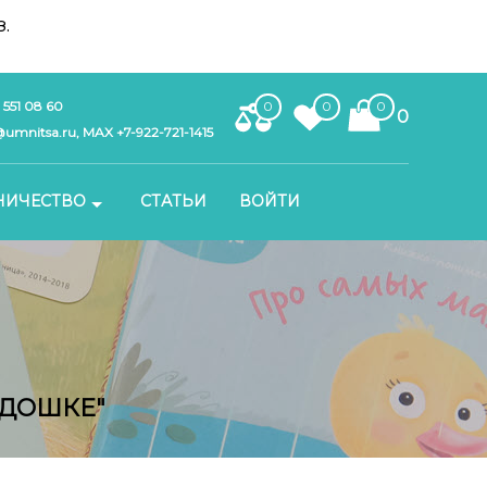
.
 551 08 60
0
0
0
0
umnitsa.ru, MAX +7-922-721-1415
НИЧЕСТВО
СТАТЬИ
ВОЙТИ
АДОШКЕ"