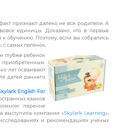
факт признают далеко не все родители. А
вовсе единицы. Доказано, что в первые
к обучению. Поэтому, если вы собрались
, с самых пелёнок.
ем глубже ребенок
 приобретённым.
ько лет осваивают
ля детей раннего
Skylark English For
остранных языков
ромном перечне
та выступила компания «
Skylark Learning
»,
исследованиях и рекомендациях учёных