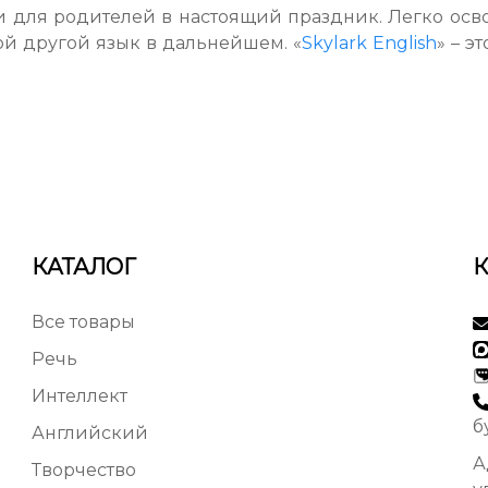
и для родителей в настоящий праздник. Легко осво
ой другой язык в дальнейшем. «
Skylark English
» – э
КАТАЛОГ
Все товары
Речь
Интеллект
б
Английский
А
Творчество