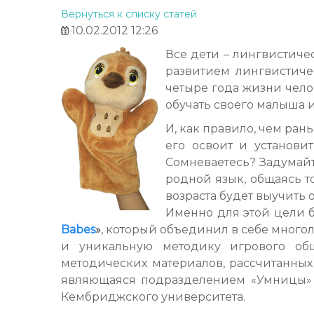
Вернуться к списку статей
10.02.2012 12:26
Все дети – лингвистиче
развитием лингвистиче
четыре года жизни чело
обучать своего малыша и
И, как правило, чем ран
его освоит и установ
Сомневаетесь? Задумайт
родной язык, общаясь т
возраста будет выучить
Именно для этой цели
Babes
»
, который объединил в себе много
и уникальную методику игрового об
методических материалов, рассчитанных
являющаяся подразделением «Умницы» 
Кембриджского университета.