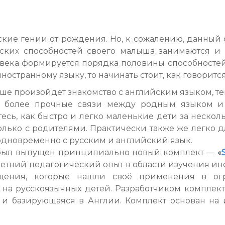
ские гении от рождения. Но, к сожалению, данный 
ских способностей своего малыша занимаются и 
века формируется порядка половины способностей 
ностранному языку, то начинать стоит, как говорится
ьше произойдет знакомство с английским языком, т
ит более прочные связи между родным языком и
есь, как быстро и легко маленькие дети за нескол
олько с родителями. Практически также же легко д
 одновременно с русским и английский язык.
 был выпущен принципиально новый комплект —
«
летний педагогический опыт в области изучения ин
щения, которые нашли своё применения в ог
 на русскоязычных детей. Разработчиком комплек
и базирующаяся в Англии. Комплект основан на 