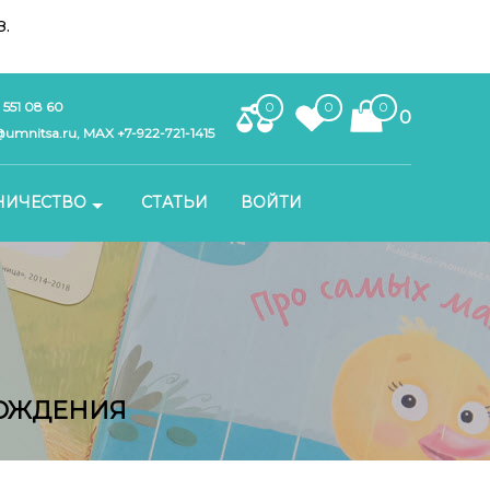
.
 551 08 60
0
0
0
0
umnitsa.ru, MAX +7-922-721-1415
НИЧЕСТВО
СТАТЬИ
ВОЙТИ
РОЖДЕНИЯ