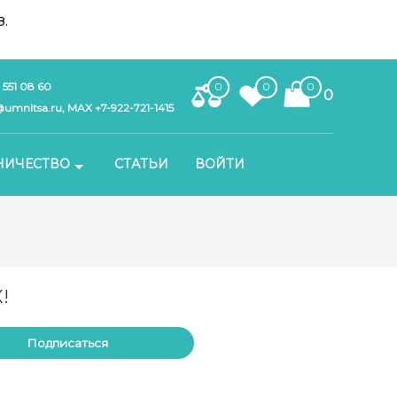
.
 551 08 60
0
0
0
0
umnitsa.ru, MAX +7-922-721-1415
НИЧЕСТВО
СТАТЬИ
ВОЙТИ
!
Подписаться