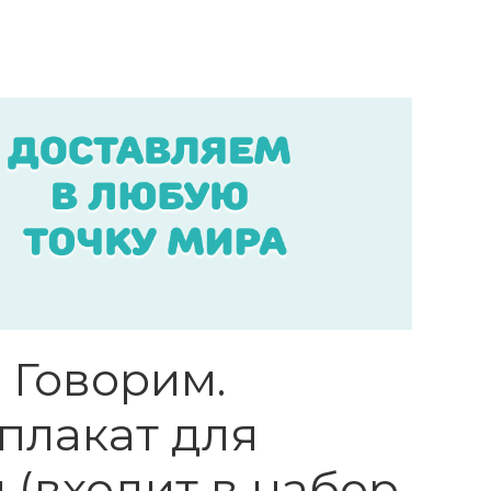
 Говорим.
плакат для
(входит в набор